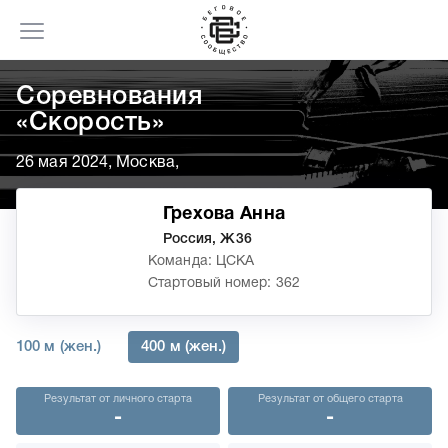
Соревнования
«Скорость»
26 мая 2024, Москва,
Грехова Анна
Россия, Ж36
Команда: ЦСКА
Стартовый номер: 362
100 м (жен.)
400 м (жен.)
Результат от личного старта
Результат от общего старта
-
-