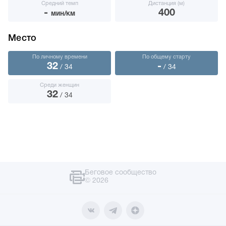
Средний темп
Дистанция (м)
-
400
мин/км
Место
По личному времени
По общему старту
32
-
/ 34
/ 34
Среди женщин
32
/ 34
Беговое сообщество
© 2026