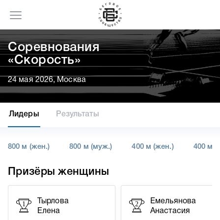
Соревнования
«Скорость»
24 мая 2026, Москва
Лидеры
Результаты
800 м (жен.)
800 м (муж.)
400 м (жен.)
400 м (
Призёры женщины
Тырлова
Емельянова
1
2
Елена
Анастасия