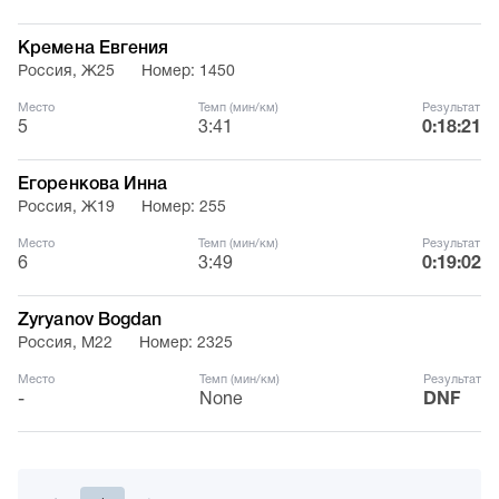
Кремена Евгения
Россия, Ж25
Номер: 1450
Место
Темп (мин/км)
Результат
5
3:41
0:18:21
Егоренкова Инна
Россия, Ж19
Номер: 255
Место
Темп (мин/км)
Результат
6
3:49
0:19:02
Zyryanov Bogdan
Россия, М22
Номер: 2325
Место
Темп (мин/км)
Результат
-
None
DNF