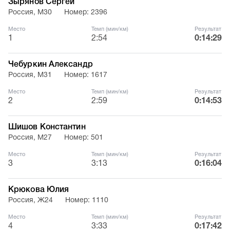
Зырянов Сергей
Россия, М30
Номер: 2396
Место
Темп (мин/км)
Результат
1
2:54
0:14:29
Чебуркин Александр
Россия, М31
Номер: 1617
Место
Темп (мин/км)
Результат
2
2:59
0:14:53
Шишов Константин
Россия, М27
Номер: 501
Место
Темп (мин/км)
Результат
3
3:13
0:16:04
Крюкова Юлия
Россия, Ж24
Номер: 1110
Место
Темп (мин/км)
Результат
4
3:33
0:17:42