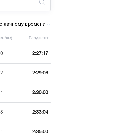
о личному времени
ин/км)
Результат
30
2:27:17
32
2:29:06
34
2:30:00
38
2:33:04
41
2:35:00