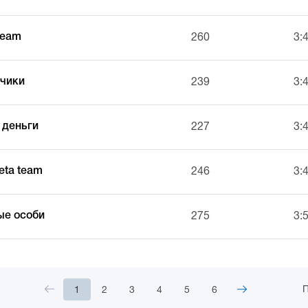
ream
260
3:
чики
239
3:
 деньги
227
3:
eta team
246
3:
ые особи
275
3:
П
1
2
3
4
5
6