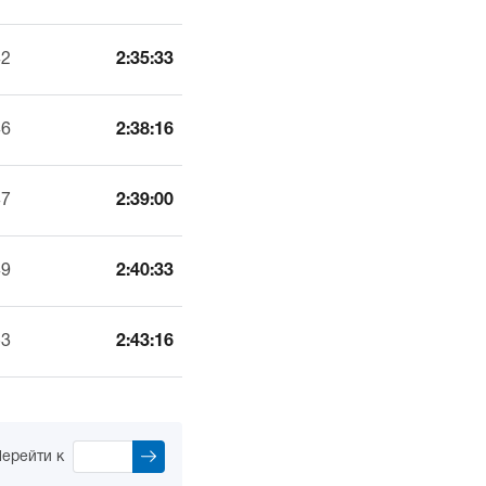
42
2:35:33
46
2:38:16
47
2:39:00
49
2:40:33
53
2:43:16
ерейти к