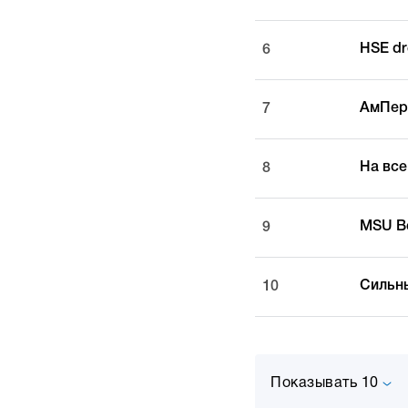
HSE d
6
АмПер
7
На все
8
MSU B
9
Сильн
10
Показывать 10