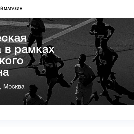
Й МАГАЗИН
еская
 в рамках
кого
на
, Москва