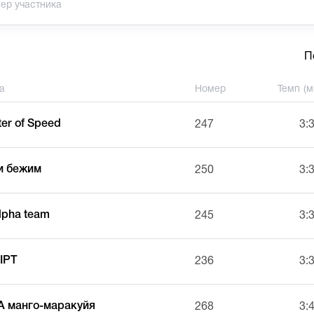
П
а
Номер
Темп (м
er of Speed
247
3:
и бежим
250
3:
lpha team
245
3:
IPT
236
3:
 манго-маракуйя
268
3: