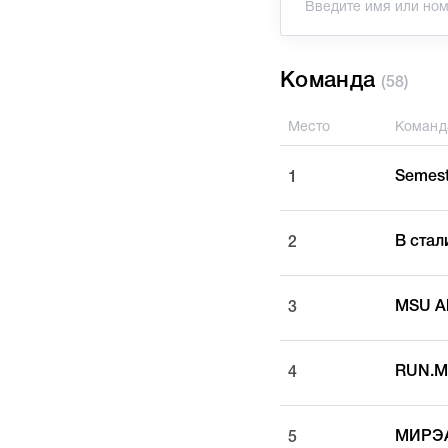
Команда
(58)
Место
Команд
Semest
1
В стал
2
MSU A
3
RUN.M
4
МИРЭА
5