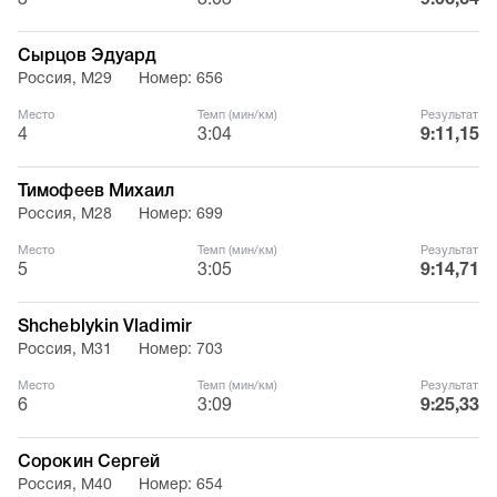
3
3:03
9:06,64
Сырцов Эдуард
Россия, М29
Номер: 656
Место
Темп (мин/км)
Результат
4
3:04
9:11,15
Тимофеев Михаил
Россия, М28
Номер: 699
Место
Темп (мин/км)
Результат
5
3:05
9:14,71
Shcheblykin Vladimir
Россия, М31
Номер: 703
Место
Темп (мин/км)
Результат
6
3:09
9:25,33
Сорокин Сергей
Россия, М40
Номер: 654