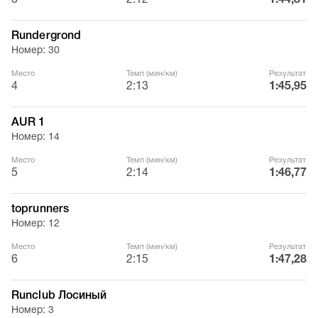
3
2:12
1:44,81
Rundergrond
Номер: 30
Место
Темп (мин/км)
Результат
4
2:13
1:45,95
AUR 1
Номер: 14
Место
Темп (мин/км)
Результат
5
2:14
1:46,77
toprunners
Номер: 12
Место
Темп (мин/км)
Результат
6
2:15
1:47,28
Runclub Лосиный
Номер: 3