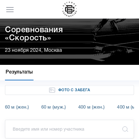
Соревнования
«Скорость»
23 ноября 2024, Москва
Результаты
ФОТО С ЗАБЕГА
60 м (жен.)
60 м (муж.)
400 м (жен.)
400 м (му