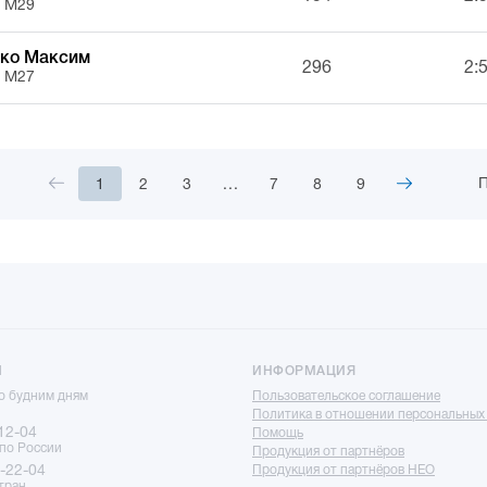
, М29
ко Максим
296
2:
, М27
П
1
2
3
...
7
8
9
Ы
ИНФОРМАЦИЯ
по будним дням
Пользовательское соглашение
Политика в отношении персональных
12-04
Помощь
 по России
Продукция от партнёров
-22-04
Продукция от партнёров НЕО
тран