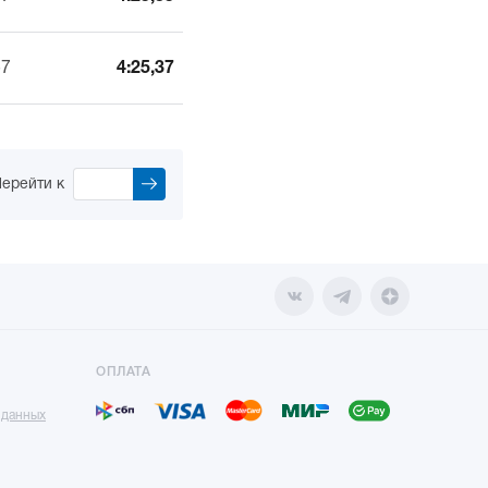
57
4:25,37
ерейти к
ОПЛАТА
 данных