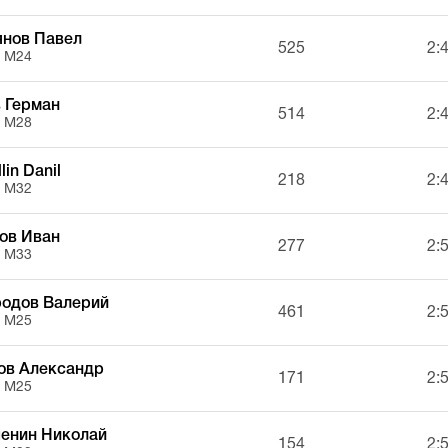
янов Павел
525
2:
, М24
 Герман
514
2:
, М28
lin Danil
218
2:
, М32
ов Иван
277
2:
, М33
родов Валерий
461
2:
, М25
ов Александр
171
2:
, М25
енин Николай
154
2: