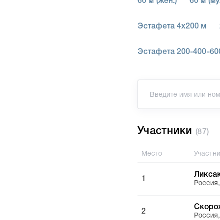
60 м (жен.)
60 м (му
Эстафета 4х200 м
Эстафета 200-400-60
Участники
(87)
Место
Участн
Ликса
1
Россия
Скоро
2
Россия