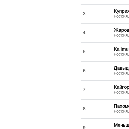
Купри
3
Россия
Жаров
4
Россия
Kalimul
5
Россия
Давыд
6
Россия
Кайго
7
Россия
Пахом
8
Россия
Меньш
9