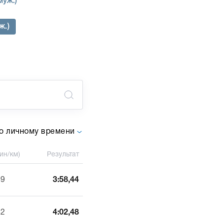
муж.)
ж.)
о личному времени
ин/км)
Результат
39
3:58,44
42
4:02,48