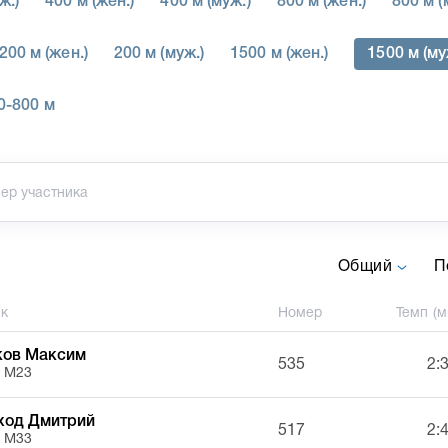
ж.)
400 м (жен.)
400 м (муж.)
800 м (жен.)
800 м (
200 м (жен.)
200 м (муж.)
1500 м (жен.)
1500 м (му
0-800 м
Общий
П
ик
Номер
Темп (м
ков Максим
535
2:
, М23
ход Дмитрий
517
2:
, М33