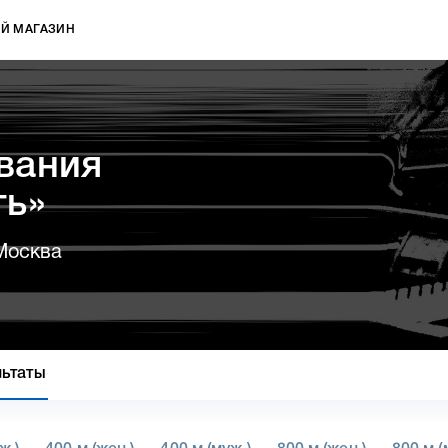
Й МАГАЗИН
вания
ть»
Москва
льтаты