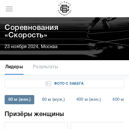
Соревнования
«Скорость»
23 ноября 2024, Москва
Лидеры
Результаты
ФОТО С ЗАБЕГА
60 м (жен.)
60 м (муж.)
400 м (жен.)
400 м (
Призёры женщины