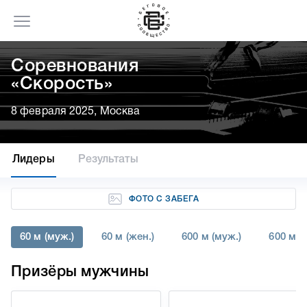
Соревнования
«Скорость»
8 февраля 2025, Москва
Лидеры
Результаты
ФОТО С ЗАБЕГА
60 м (муж.)
60 м (жен.)
600 м (муж.)
600 м (
Призёры мужчины