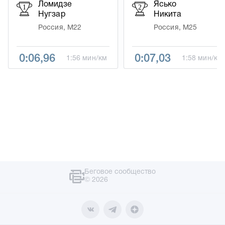
Ломидзе
Ясько
1
2
Нугзар
Никита
Россия, М22
Россия, М25
0:06,96
0:07,03
1:56 мин/км
1:58 мин/км
Беговое сообщество
© 2026