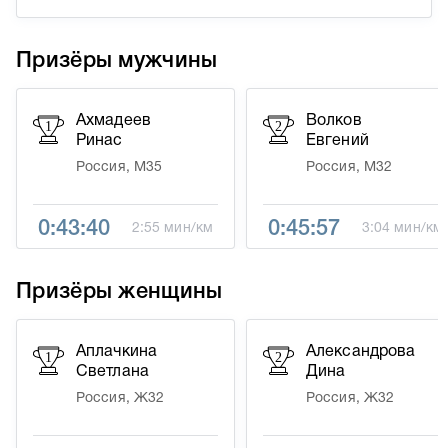
Призёры мужчины
Ахмадеев
Волков
1
2
Ринас
Евгений
Россия, М35
Россия, М32
0:43:40
0:45:57
2:55 мин/км
3:04 мин/км
Призёры женщины
Аплачкина
Александрова
1
2
Светлана
Дина
Россия, Ж32
Россия, Ж32