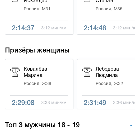
Искандер
Степан
Россия, М31
Россия, М35
2:14:37
2:14:48
3:12 мин/км
3:12 мин/км
Призёры женщины
Ковалёва
Лебедева
1
2
Марина
Людмила
Россия, Ж38
Россия, Ж32
2:29:08
2:31:49
3:33 мин/км
3:36 мин/км
Топ 3 мужчины 18 - 19