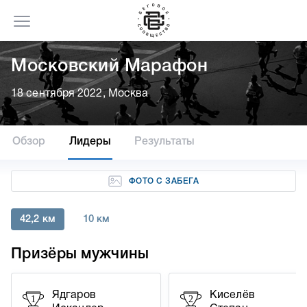
Московский Марафон
18 сентября 2022, Москва
Обзор
Лидеры
Результаты
ФОТО С ЗАБЕГА
42,2 км
10 км
Призёры мужчины
Ядгаров
Киселёв
1
2