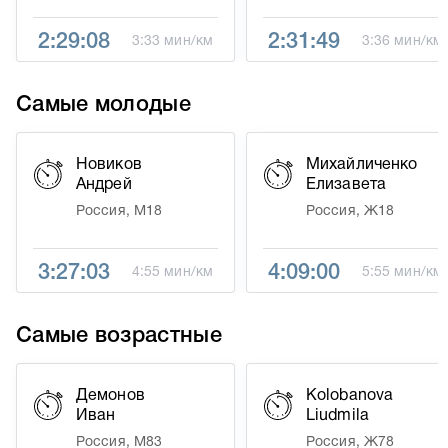
2:29:08
2:31:49
3:33 мин/км
3:36 мин/км
Самые молодые
Новиков
Михайличенко
Андрей
Елизавета
Россия, М18
Россия, Ж18
3:27:03
4:09:00
4:55 мин/км
5:55 мин/км
Самые возрастные
Демонов
Kolobanova
Иван
Liudmila
Россия, М83
Россия, Ж78