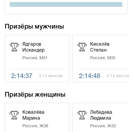
Призёры мужчины
Ядгаров
Киселёв
1
2
Искандер
Степан
Россия, М31
Россия, М35
2:14:37
2:14:48
3:12 мин/км
3:12 мин/км
Призёры женщины
Ковалёва
Лебедева
1
2
Марина
Людмила
Россия, Ж38
Россия, Ж32